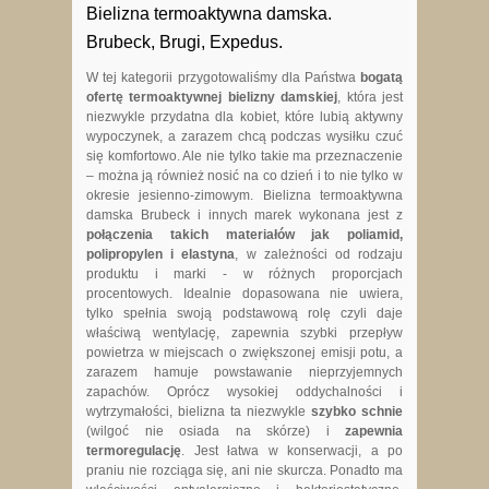
Bielizna termoaktywna damska.
Brubeck, Brugi, Expedus.
W tej kategorii przygotowaliśmy dla Państwa
bogatą
ofertę termoaktywnej bielizny damskiej
, która jest
niezwykle przydatna dla kobiet, które lubią aktywny
wypoczynek, a zarazem chcą podczas wysiłku czuć
się komfortowo. Ale nie tylko takie ma przeznaczenie
– można ją również nosić na co dzień i to nie tylko w
okresie jesienno-zimowym. Bielizna termoaktywna
damska Brubeck i innych marek wykonana jest z
połączenia takich materiałów jak poliamid,
polipropylen i elastyna
, w zależności od rodzaju
produktu i marki - w różnych proporcjach
procentowych. Idealnie dopasowana nie uwiera,
tylko spełnia swoją podstawową rolę czyli daje
właściwą wentylację, zapewnia szybki przepływ
powietrza w miejscach o zwiększonej emisji potu, a
zarazem hamuje powstawanie nieprzyjemnych
zapachów. Oprócz wysokiej oddychalności i
wytrzymałości, bielizna ta niezwykle
szybko schnie
(wilgoć nie osiada na skórze) i
zapewnia
termoregulację
. Jest łatwa w konserwacji, a po
praniu nie rozciąga się, ani nie skurcza. Ponadto ma