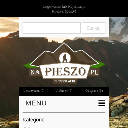
Logowanie
lub
Rejestracja
Koszyk
(pusty)
Lista życzeń (
0
)
Ulubione (
0
)
Oglądane (0)
MENU
Kategorie