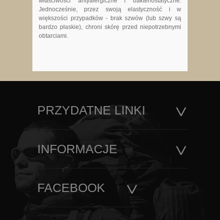
właściwości antyalergiczne i bakteriostatyczne.
Jednocześnie, przez swoją elastyczność i w
większości przypadków - brak szwów (lub szwy są
bardzo płaskie), chroni skórę przed niepotrzebnymi
obtarciami.
PRZYDATNE LINKI
INFORMACJE
FACEBOOK