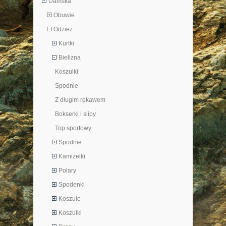
Damska
Obuwie
Odzież
Kurtki
Bielizna
Koszulki
Spodnie
Z długim rękawem
Bokserki i slipy
Top sportowy
Spodnie
Kamizelki
Polary
Spodenki
Koszule
Koszulki