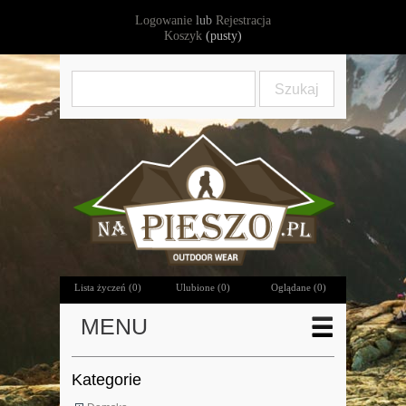
Logowanie
lub
Rejestracja
Koszyk
(pusty)
Lista życzeń (
0
)
Ulubione (
0
)
Oglądane (0)
MENU
Kategorie