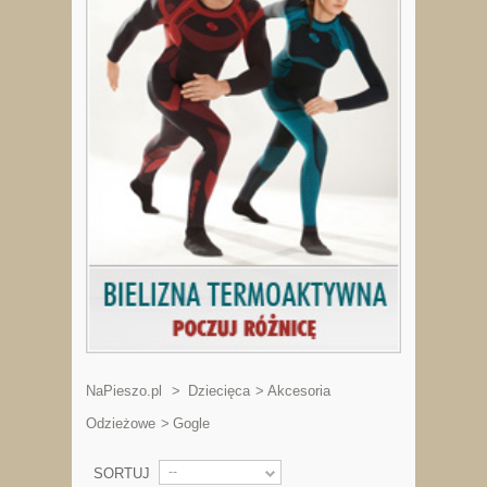
NaPieszo.pl
>
Dziecięca
>
Akcesoria
Odzieżowe
>
Gogle
--
SORTUJ