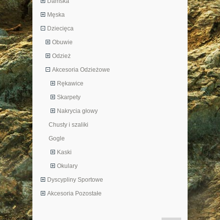
Damska
Męska
Dziecięca
Obuwie
Odzież
Akcesoria Odzieżowe
Rękawice
Skarpety
Nakrycia głowy
Chusty i szaliki
Gogle
Kaski
Okulary
Dyscypliny Sportowe
Akcesoria Pozostałe